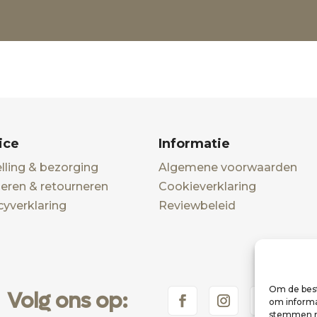
ice
Informatie
lling & bezorging
Algemene voorwaarden
eren & retourneren
Cookieverklaring
cyverklaring
Reviewbeleid
Om de best
Volg ons op:
om informat
stemmen me