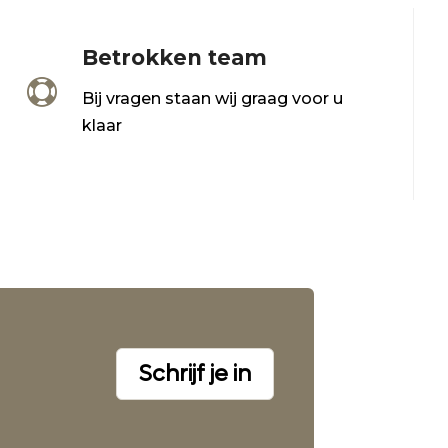
Betrokken team

Bij vragen staan wij graag voor u
klaar
Schrijf je in