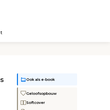
t
as
Ook als e-book
Geloofsopbouw
Softcover