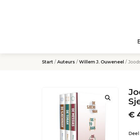
Start
/
Auteurs
/
Willem J. Ouweneel
/ Jood
Jo
Sj
€
4
Deel