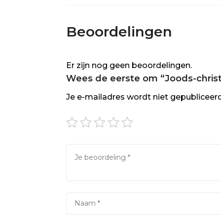
De
Mes
Beoordelingen
aant
Er zijn nog geen beoordelingen.
Wees de eerste om “Joods-christe
Je e-mailadres wordt niet gepubliceerd