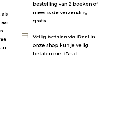
bestelling van 2 boeken of
meer is de verzending
 als
gratis
maar
en

Veilig betalen via iDeal
In
wee
onze shop kun je veilig
van
betalen met iDeal