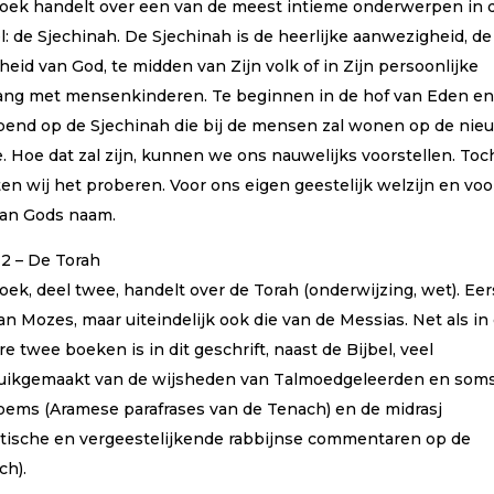
boek handelt over een van de meest intieme onderwerpen in 
l: de Sjechinah. De Sjechinah is de heerlijke aanwezigheid, de
heid van God, te midden van Zijn volk of in Zijn persoonlijke
ng met mensenkinderen. Te beginnen in de hof van Eden e
opend op de Sjechinah die bij de mensen zal wonen op de nie
. Hoe dat zal zijn, kunnen we ons nauwelijks voorstellen. Toc
en wij het proberen. Voor ons eigen geestelijk welzijn en voo
van Gods naam.
 2 – De Torah
oek, deel twee, handelt over de Torah (onderwijzing, wet). Eer
an Mozes, maar uiteindelijk ook die van de Messias. Net als in
e twee boeken is in dit geschrift, naast de Bijbel, veel
uikgemaakt van de wijsheden van Talmoedgeleerden en som
oems (Aramese parafrases van de Tenach) en de midrasj
ktische en vergeestelijkende rabbijnse commentaren op de
ch).