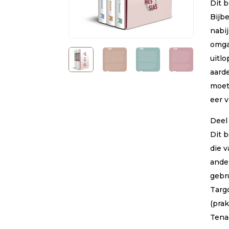
Dit 
Bijbe
nabij
omga
uitl
aarde
moet
eer 
Deel
Dit b
die v
ander
gebr
Targ
(pra
Tena