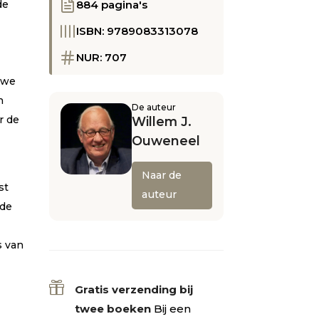
de
884 pagina's
ISBN: 9789083313078
NUR: 707
n
uwe
h
De auteur
r de
Willem J.
Ouweneel
Naar de
st
auteur
 de
s van

Gratis verzending bij
twee boeken
Bij een