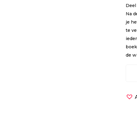
Deel
Na de
je h
te v
ieder
boeke
de w
Jood
chris
trilo
-
De
Sjec
De
Tora
en