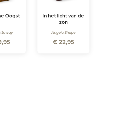
he Oogst
In het licht van de
zon
attaway
Angela Shupe
9,95
€
22,95