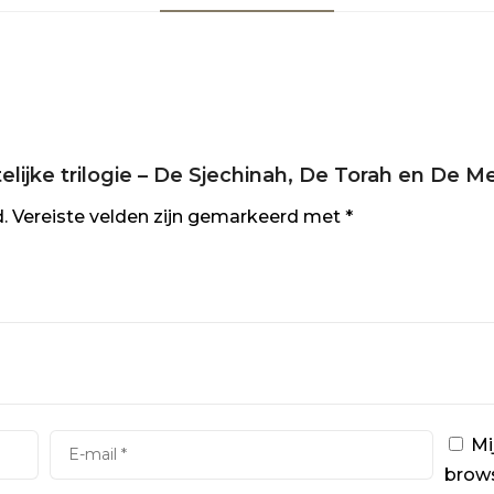
sias
al
lijke trilogie – De Sjechinah, De Torah en De M
.
Vereiste velden zijn gemarkeerd met
*
Mi
brows