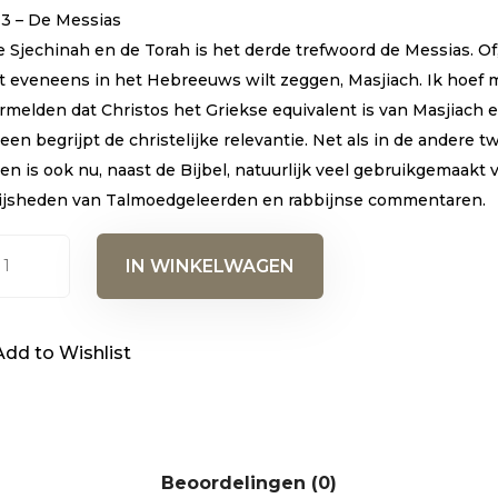
 3 – De Messias
 Sjechinah en de Torah is het derde trefwoord de Messias. Of,
et eveneens in het Hebreeuws wilt zeggen, Masjiach. Ik hoef 
ermelden dat Christos het Griekse equivalent is van Masjiach 
een begrijpt de christelijke relevantie. Net als in de andere t
n is ook nu, naast de Bijbel, natuurlijk veel gebruikgemaakt 
ijsheden van Talmoedgeleerden en rabbijnse commentaren.
s-
IN WINKELWAGEN
telijke
gie
Add to Wishlist
hinah,
h
Beoordelingen (0)