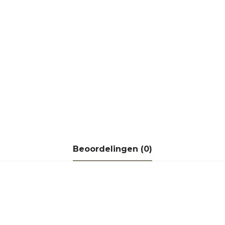
hinah
k)
al
Beoordelingen (0)