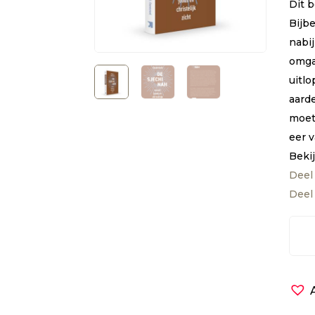
Dit 
Bijbe
nabij
omga
uitl
aarde
moet
eer 
Bekij
Deel
Deel
Jood
chris
trilo
-
De