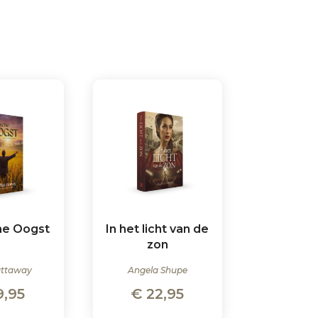
he Oogst
In het licht van de
zon
attaway
Angela Shupe
9,95
€
22,95