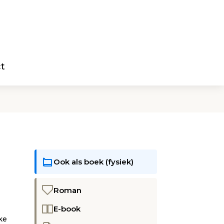
t
Ook als boek (fysiek)
Roman
E-book
ke