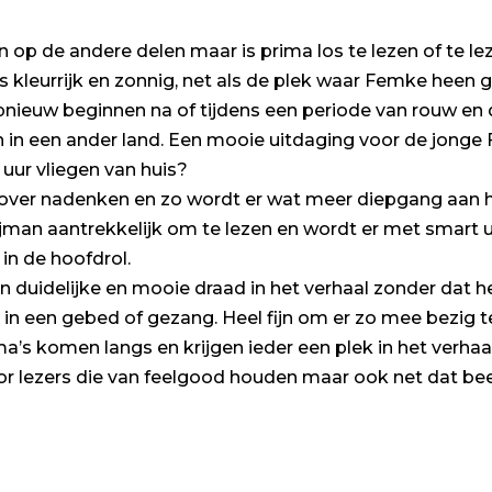
n op de andere delen maar is prima los te lezen of te le
is kleurrijk en zonnig, net als de plek waar Femke heen g
pnieuw beginnen na of tijdens een periode van rouw en d
ijn in een ander land. Een mooie uitdaging voor de jonge 
 uur vliegen van huis?
r over nadenken en zo wordt er wat meer diepgang aan he
ooijman aantrekkelijk om te lezen en wordt er met smar
in de hoofdrol.
n duidelijke en mooie draad in het verhaal zonder dat h
 in een gebed of gezang. Heel fijn om er zo mee bezig te
s komen langs en krijgen ieder een plek in het verhaal 
or lezers die van feelgood houden maar ook net dat be