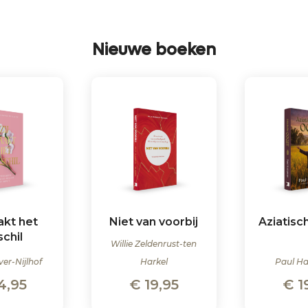
Nieuwe boeken
akt het
Niet van voorbij
Aziatisc
schil
Willie Zeldenrust-ten
ver-Nijlhof
Harkel
Paul H
4,95
€
19,95
€
1