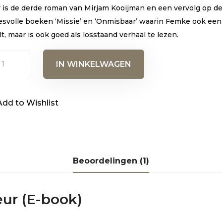
r is de derde roman van Mirjam Kooijman en een vervolg op d
esvolle boeken ‘Missie’ en ‘Onmisbaar’ waarin Femke ook een 
t, maar is ook goed als losstaand verhaal te lezen.
r
IN WINKELWAGEN
k)
al
Add to Wishlist
Beoordelingen (1)
eur (E-book)