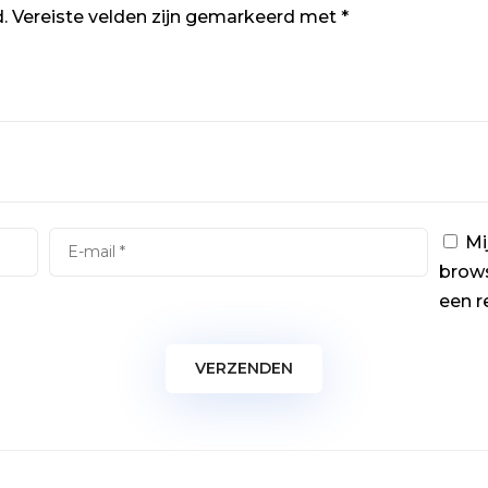
.
Vereiste velden zijn gemarkeerd met
*
Mi
brows
een r