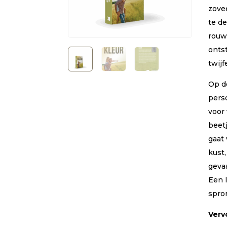
zovee
te d
rouw
ontst
twijf
Op de
pers
voor
beet
gaat
kust
gevaa
Een 
spro
Verv