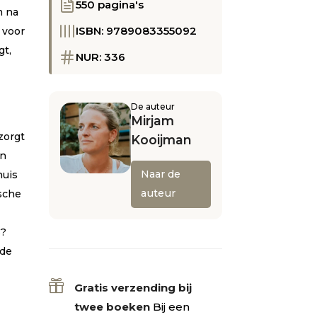
550 pagina's
m na
ISBN: 9789083355092
 voor
gt,
NUR: 336
De auteur
Mirjam
zorgt
Kooijman
en
Naar de
huis
auteur
ische
s?
 de

Gratis verzending bij
twee boeken
Bij een