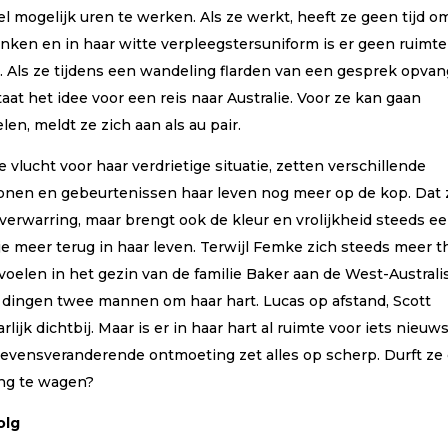
l mogelijk uren te werken. Als ze werkt, heeft ze geen tijd o
enken en in haar witte verpleegstersuniform is er geen ruimte
. Als ze tijdens een wandeling flarden van een gesprek opvan
aat het idee voor een reis naar Australie. Voor ze kan gaan
elen, meldt ze zich aan als au pair.
 vlucht voor haar verdrietige situatie, zetten verschillende
onen en gebeurtenissen haar leven nog meer op de kop. Dat 
 verwarring, maar brengt ook de kleur en vrolijkheid steeds e
je meer terug in haar leven. Terwijl Femke zich steeds meer t
 voelen in het gezin van de familie Baker aan de West-Austral
, dingen twee mannen om haar hart. Lucas op afstand, Scott
rlijk dichtbij. Maar is er in haar hart al ruimte voor iets nieuw
levensveranderende ontmoeting zet alles op scherp. Durft ze
ng te wagen?
olg