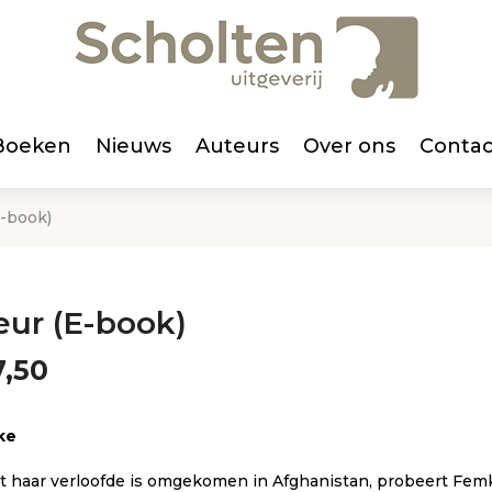
Boeken
Nieuws
Auteurs
Over ons
Contac
E-book)
eur (E-book)
,50
ke
t haar verloofde is omgekomen in Afghanistan, probeert Fem