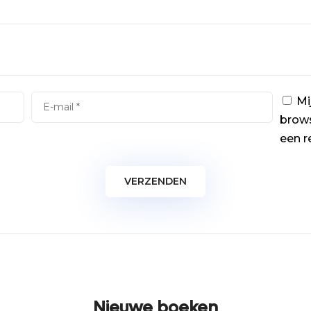
Mi
brows
een r
Nieuwe boeken