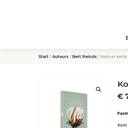
Start
/
Auteurs
/
Bert Reinds
/ Kom er eens 
Ko
€
7
Form
Kom 