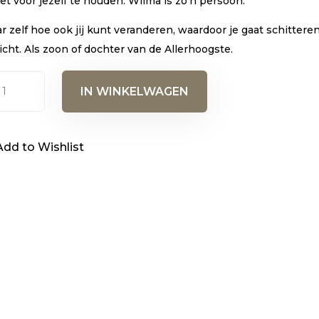
iet voor jezelf te houden. Wilma is zo’n persoon.’
r zelf hoe ook jij kunt veranderen, waardoor je gaat schitteren
licht. Als zoon of dochter van de Allerhoogste.
m
IN WINKELWAGEN
s
Add to Wishlist
k)
al