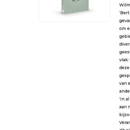
Wilm
‘Bert
geva
om e
gebi
diver
geest
vlak:
deze 
gesp
van 
ande
‘In a
aan 
bijz
Vera