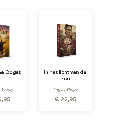
he Oogst
In het licht van de
zon
attaway
Angela Shupe
9,95
€
22,95