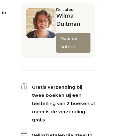
De auteur
 in
Wilma
Duitman
Naar de
auteur

Gratis verzending bij
twee boeken
Bij een
bestelling van 2 boeken of
meer is de verzending
gratis

Veilig betalen via iDeal
In