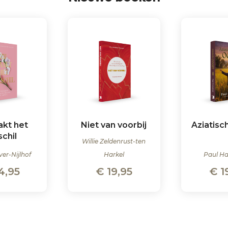
akt het
Niet van voorbij
Aziatisc
schil
Willie Zeldenrust-ten
ver-Nijlhof
Harkel
Paul H
4,95
€
19,95
€
1