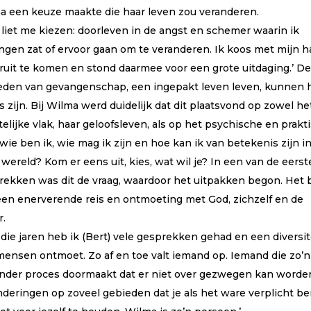
a een keuze maakte die haar leven zou veranderen.
 liet me kiezen: doorleven in de angst en schemer waarin ik
ngen zat of ervoor gaan om te veranderen. Ik koos met mijn h
ruit te komen en stond daarmee voor een grote uitdaging.’ D
eden van gevangenschap, een ingepakt leven leven, kunnen 
s zijn. Bij Wilma werd duidelijk dat dit plaatsvond op zowel he
elijke vlak, haar geloofsleven, als op het psychische en prakt
 wie ben ik, wie mag ik zijn en hoe kan ik van betekenis zijn i
wereld? Kom er eens uit, kies, wat wil je? In een van de eerst
rekken was dit de vraag, waardoor het uitpakken begon. Het 
een enerverende reis en ontmoeting met God, zichzelf en de
r.
l die jaren heb ik (Bert) vele gesprekken gehad en een diversit
mensen ontmoet. Zo af en toe valt iemand op. Iemand die zo’n
onder proces doormaakt dat er niet over gezwegen kan worde
nderingen op zoveel gebieden dat je als het ware verplicht be