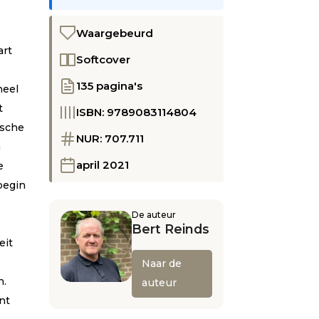
Waargebeurd
art
Softcover
e
135 pagina's
heel
t
ISBN: 9789083114804
ische
NUR: 707.711
n
april 2021
e
begin
De auteur
Bert Reinds
eit
Naar de
n.
auteur
nt