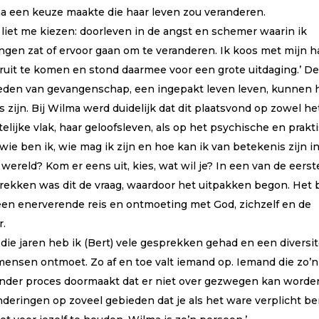
a een keuze maakte die haar leven zou veranderen.
 liet me kiezen: doorleven in de angst en schemer waarin ik
ngen zat of ervoor gaan om te veranderen. Ik koos met mijn h
ruit te komen en stond daarmee voor een grote uitdaging.’ D
eden van gevangenschap, een ingepakt leven leven, kunnen 
s zijn. Bij Wilma werd duidelijk dat dit plaatsvond op zowel he
elijke vlak, haar geloofsleven, als op het psychische en prakt
 wie ben ik, wie mag ik zijn en hoe kan ik van betekenis zijn i
wereld? Kom er eens uit, kies, wat wil je? In een van de eerst
rekken was dit de vraag, waardoor het uitpakken begon. Het 
een enerverende reis en ontmoeting met God, zichzelf en de
r.
l die jaren heb ik (Bert) vele gesprekken gehad en een diversit
mensen ontmoet. Zo af en toe valt iemand op. Iemand die zo’n
onder proces doormaakt dat er niet over gezwegen kan worde
nderingen op zoveel gebieden dat je als het ware verplicht be