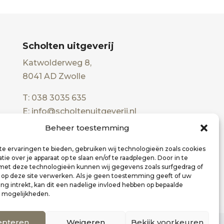
Scholten uitgeverij
Katwolderweg 8,
8041 AD Zwolle
T: 038 3035 635
E: info@scholtenuitgeverij.nl
Beheer toestemming
e ervaringen te bieden, gebruiken wij technologieën zoals cookies
ie over je apparaat op te slaan en/of te raadplegen. Door in te
t deze technologieën kunnen wij gegevens zoals surfgedrag of
s op deze site verwerken. Als je geen toestemming geeft of uw
g intrekt, kan dit een nadelige invloed hebben op bepaalde
n mogelijkheden.
epteren
Weigeren
Bekijk voorkeuren