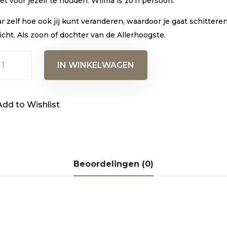
iet voor jezelf te houden. Wilma is zo’n persoon.’
r zelf hoe ook jij kunt veranderen, waardoor je gaat schitteren
licht. Als zoon of dochter van de Allerhoogste.
m
IN WINKELWAGEN
s
Add to Wishlist
sterboek)
al
Beoordelingen (0)