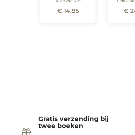
Alien van Nes
Cindy Kla
€
14,95
€
2
Gratis verzending bij
twee boeken
