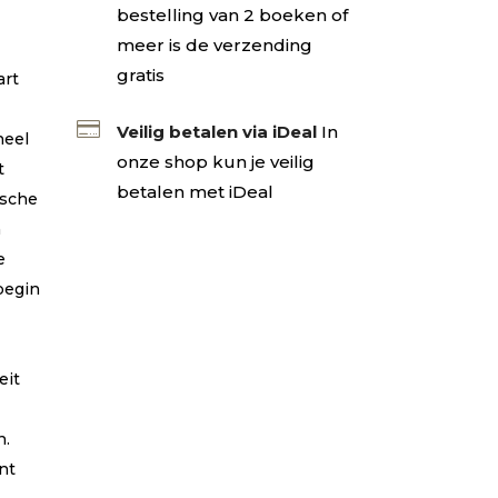
bestelling van 2 boeken of
meer is de verzending
gratis
art
e

Veilig betalen via iDeal
In
heel
onze shop kun je veilig
t
betalen met iDeal
ische
n
e
begin
eit
n.
nt