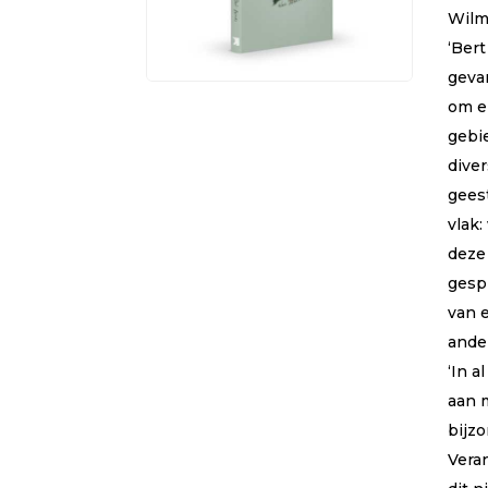
Wilm
‘Bert
geva
om e
gebi
diver
geest
vlak:
deze 
gesp
van 
ande
‘In a
aan 
bijz
Vera