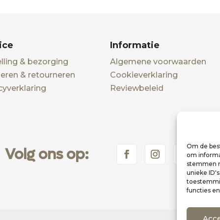
ice
Informatie
lling & bezorging
Algemene voorwaarden
eren & retourneren
Cookieverklaring
cyverklaring
Reviewbeleid
Om de best
Volg ons op:
om informat
stemmen me
unieke ID'
toestemmin
functies e
Acc