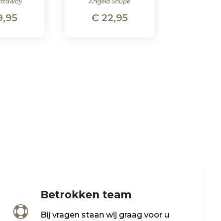
attaway
Angela Shupe
9,95
€
22,95
Betrokken team

Bij vragen staan wij graag voor u