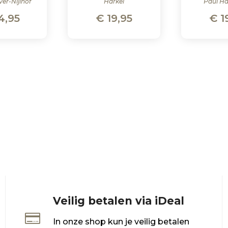
ver-Nijlhof
Harkel
Paul H
4,95
€
19,95
€
1
Veilig betalen via iDeal

In onze shop kun je veilig betalen