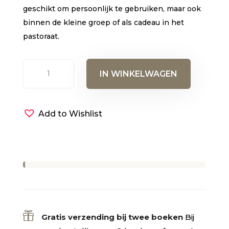
geschikt om persoonlijk te gebruiken, maar ook
binnen de kleine groep of als cadeau in het
pastoraat.
Laat
IN WINKELWAGEN
er
licht
zijn
Add to Wishlist
(luisterboek)
aantal

Gratis verzending bij twee boeken
Bij