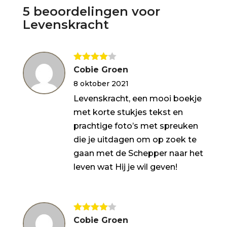
5 beoordelingen voor
Levenskracht
Gewaarde
Cobie Groen
erd
4
uit
8 oktober 2021
5
Levenskracht, een mooi boekje
met korte stukjes tekst en
prachtige foto’s met spreuken
die je uitdagen om op zoek te
gaan met de Schepper naar het
leven wat Hij je wil geven!
Gewaarde
Cobie Groen
erd
4
uit