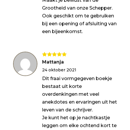
Maakt je bewust van de
Grootheid van onze Schepper.
Ook geschikt om te gebruiken
bij een opening of afsluiting van
een bijeenkomst.
Gewaardeerd
Mattanja
5
uit 5
24 oktober 2021
Dit fraai vormgegeven boekje
bestaat uit korte
overdenkingen met veel
anekdotes en ervaringen uit het
leven van de schrijver.
Je kunt het op je nachtkastje
leggen om elke ochtend kort te