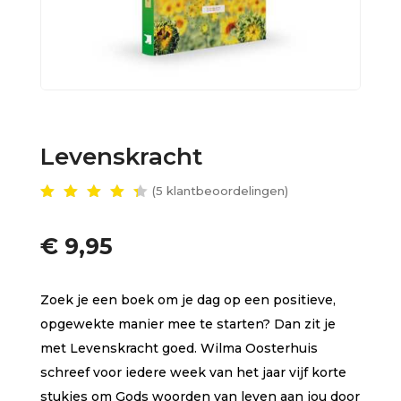
Levenskracht
(
5
klantbeoordelingen)
Gewaar
deerd
4.50
€
9,95
op 5
gebas
eerd
op
Zoek je een boek om je dag op een positieve,
klant
waarde
opgewekte manier mee te starten? Dan zit je
ringen
met Levenskracht goed. Wilma Oosterhuis
schreef voor iedere week van het jaar vijf korte
stukjes om Gods woorden van leven aan jou door