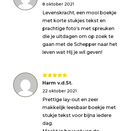
8 oktober 2021
5
Levenskracht, een mooi boekje
met korte stukjes tekst en
prachtige foto’s met spreuken
die je uitdagen om op zoek te
gaan met de Schepper naar het
leven wat Hij je wil geven!
Gewaardeerd
Harm v.d.St.
5
uit 5
22 oktober 2021
Prettige lay-out en zeer
makkelijk leesbaar boekje met
stukje tekst voor bijna iedere
dag.