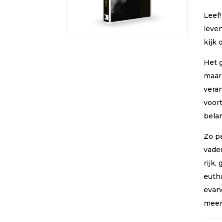
Leef!
leven
kijk 
Het g
maar
vera
voor
belan
Zo pa
vade
rijk,
eutha
evan
meer