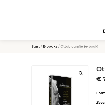
Start
/
E-books
/ Ottobiografie (e-book)
Ot
€
7
Form
Zeve