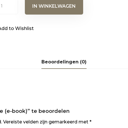
biografie
IN WINKELWAGEN
k)
al
Add to Wishlist
Beoordelingen (0)
e (e-book)” te beoordelen
.
Vereiste velden zijn gemarkeerd met
*