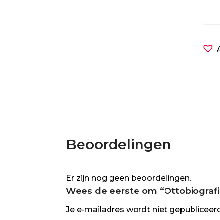
Otto
(e-
boo
aant
Beoordelingen
Er zijn nog geen beoordelingen.
Wees de eerste om “Ottobiografi
Je e-mailadres wordt niet gepubliceerd