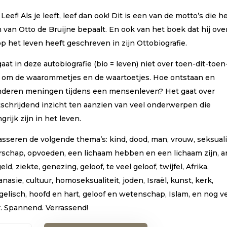
 Leef! Als je leeft, leef dan ook! Dit is een van de motto’s die h
 van Otto de Bruijne bepaalt. En ook van het boek dat hij over
op het leven heeft geschreven in zijn Ottobiografie.
aat in deze autobiografie (bio = leven) niet over toen-dit-toen
 om de waarommetjes en de waartoetjes. Hoe ontstaan en
nderen meningen tijdens een mensenleven? Het gaat over
tschrijdend inzicht ten aanzien van veel onderwerpen die
grijk zijn in het leven.
sseren de volgende thema’s: kind, dood, man, vrouw, seksualit
rschap, opvoeden, een lichaam hebben en een lichaam zijn, a
 geld, ziekte, genezing, geloof, te veel geloof, twijfel, Afrika,
nasie, cultuur, homoseksualiteit, joden, Israël, kunst, kerk,
gelisch, hoofd en hart, geloof en wetenschap, Islam, en nog v
. Spannend. Verrassend!