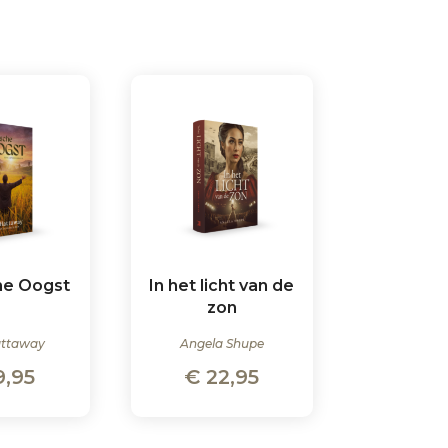
he Oogst
In het licht van de
zon
attaway
Angela Shupe
9,95
€
22,95