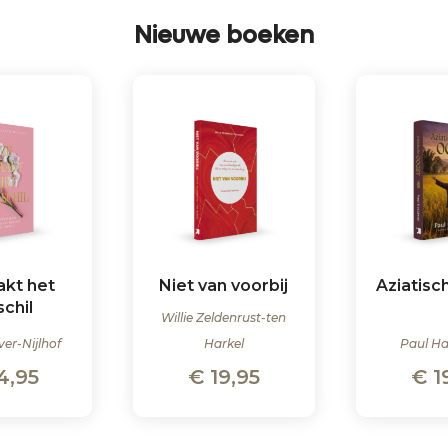
Nieuwe boeken
akt het
Niet van voorbij
Aziatisc
schil
Willie Zeldenrust-ten
ver-Nijlhof
Harkel
Paul H
4,95
€
19,95
€
1