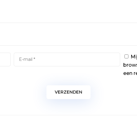
Mi
brows
een r