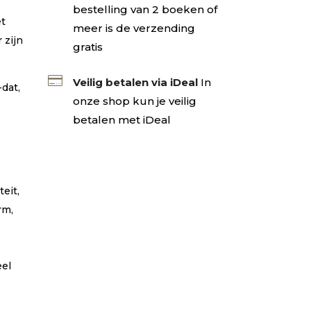
bestelling van 2 boeken of
et
meer is de verzending
 zijn
gratis

Veilig betalen via iDeal
In
-dat,
onze shop kun je veilig
betalen met iDeal
eit,
rm,
eel