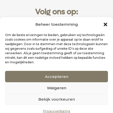
Volg ons op:
Beheer toestemming
Om de beste ervaringen te bieden, gebruiken wij technologieën
zoals cookies om informatie over je apparaat op te slaan en/of te
raadplegen. Door in te stemmen met deze technologieën kunnen
wij gegevens zoals surfgedrag of unieke ID's op deze site
verwerken. Als je geen toestemming geeft of uw toestemming
intrekt, kan dit een nadelige invloed hebben op bepaalde functies
en mogelijkheden.
Website realisatie door
Zakelijk Bereikbaar
Accepteren
Scholten Uitgeverij
Weigeren
©
Alle rechten voorbehouden
0
Bekijk voorkeuren
Privacyverklaring