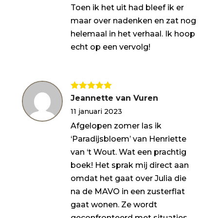
Toen ik het uit had bleef ik er
maar over nadenken en zat nog
helemaal in het verhaal. Ik hoop
echt op een vervolg!
Gewaardeerd
Jeannette van Vuren
5
uit 5
11 januari 2023
Afgelopen zomer las ik
‘Paradijsbloem’ van Henriette
van ‘t Wout. Wat een prachtig
boek! Het sprak mij direct aan
omdat het gaat over Julia die
na de MAVO in een zusterflat
gaat wonen. Ze wordt
geconfronteerd met situaties