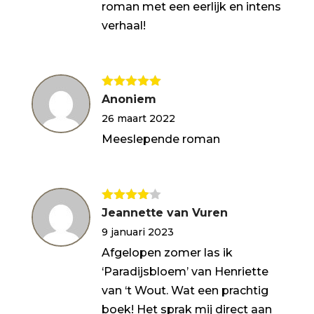
roman met een eerlijk en intens
verhaal!
Gewaardeerd
Anoniem
5
uit 5
26 maart 2022
Meeslepende roman
Gewaarde
Jeannette van Vuren
erd
4
uit
9 januari 2023
5
Afgelopen zomer las ik
‘Paradijsbloem’ van Henriette
van ‘t Wout. Wat een prachtig
boek! Het sprak mij direct aan