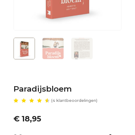
Paradijsbloem
(
4
klantbeoordelingen)
Gewaar
deerd
4.67
€
18,95
op 5
gebase
erd op
klant