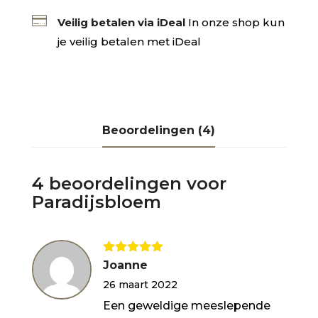

Veilig betalen via iDeal
In onze shop kun
je veilig betalen met iDeal
Beoordelingen (4)
4 beoordelingen voor
Paradijsbloem
Gewaardeerd
Joanne
5
uit 5
26 maart 2022
Een geweldige meeslepende