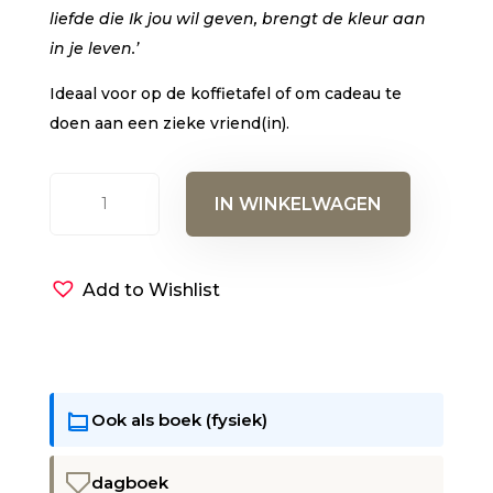
liefde die Ik jou wil geven, brengt de kleur aan
in je leven.’
Ideaal voor op de koffietafel of om cadeau te
doen aan een zieke vriend(in).
Voor
IN WINKELWAGEN
jou
-
woorden
Add to Wishlist
van
Gods
liefde
aantal
Ook als boek (fysiek)
dagboek