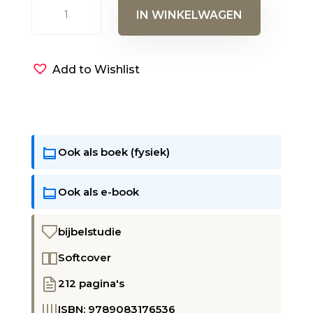
Waarom
IN WINKELWAGEN
is
Jezus
Jood
Add to Wishlist
aantal
Ook als boek (fysiek)
Ook als e-book
bijbelstudie
Softcover
212 pagina's
ISBN: 9789083176536