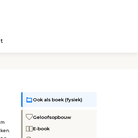
t
Ook als boek (fysiek)
Geloofsopbouw
Hem
E-book
lken.