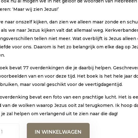
 ook nu al mogen we in het geloof de woorden van Hebreeën 
teren: ‘Maar wij zien Jezus!’
we naar onszelf kijken, dan zien we alleen maar zonde en schu
 als we naar Jezus kijken valt dat allemaal weg. Kerkverbande
gsverschillen tellen niet meer. Wat overblijft is Jezus alleen
liefde voor ons. Daarom is het zo belangrijk om elke dag op Je
en.
boek bevat 77 overdenkingen die je daarbij helpen. Geschreve
oorbeelden van en voor deze tijd. Het boek is het hele jaar d
bruiken, maar vooral geschikt voor de veertigdagentijd.
 overdenking bevat een foto van een prachtige lucht. Het is e
d van de wolken waarop Jezus ooit zal terugkomen. Ik hoop da
je zal helpen om verlangend uit te zien naar die dag!
IN WINKELWAGEN