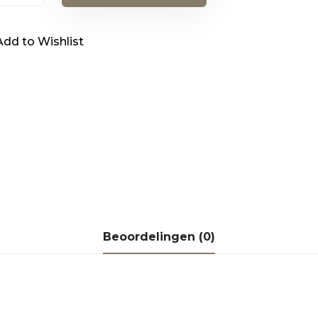
s
Add to Wishlist
k)
al
Beoordelingen (0)