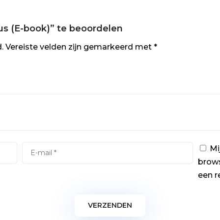
us (E-book)” te beoordelen
.
Vereiste velden zijn gemarkeerd met
*
Mi
brows
een r