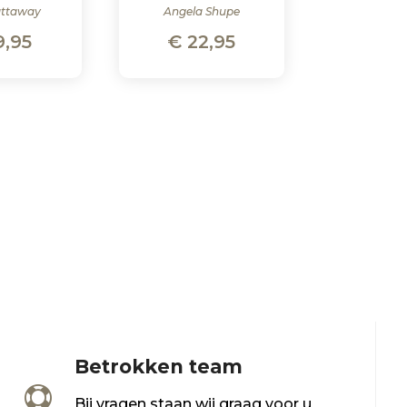
attaway
Angela Shupe
9,95
€
22,95
Betrokken team

Bij vragen staan wij graag voor u