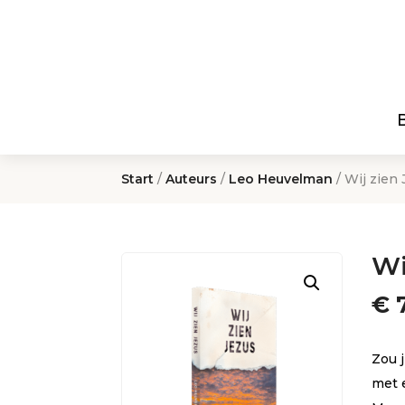
Start
/
Auteurs
/
Leo Heuvelman
/ Wij zien
Wi
€
7
Zou j
met e