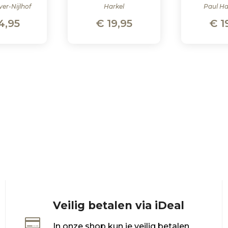
ver-Nijlhof
Harkel
Paul H
4,95
€
19,95
€
1
Veilig betalen via iDeal

In onze shop kun je veilig betalen