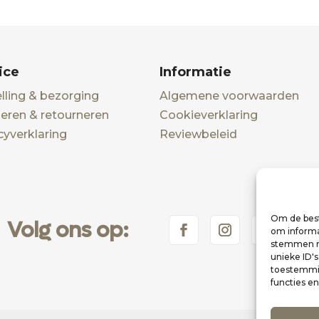
ice
Informatie
lling & bezorging
Algemene voorwaarden
eren & retourneren
Cookieverklaring
cyverklaring
Reviewbeleid
Om de best
Volg ons op:
om informat
stemmen me
unieke ID'
toestemmin
functies e