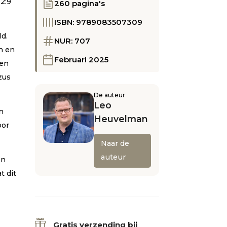
2:9
260 pagina's
ISBN: 9789083507309
ld.
NUR: 707
n en
Februari 2025
 en
zus
De auteur
Leo
n
Heuvelman
oor
Naar de
auteur
en
t dit

Gratis verzending bij