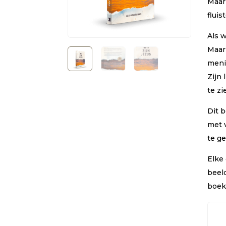
Maar
fluis
Als 
Maar
menin
Zijn 
te zi
Dit 
met v
te ge
Elke
beel
boek 
Wij
zien