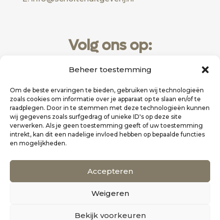
Volg ons op:
Beheer toestemming
Om de beste ervaringen te bieden, gebruiken wij technologieën
zoals cookies om informatie over je apparaat op te slaan en/of te
raadplegen. Door in te stemmen met deze technologieën kunnen
wij gegevens zoals surfgedrag of unieke ID's op deze site
verwerken. Als je geen toestemming geeft of uw toestemming
intrekt, kan dit een nadelige invloed hebben op bepaalde functies
en mogelijkheden.
Website realisatie door
Zakelijk Bereikbaar
Accepteren
Scholten Uitgeverij
Weigeren
©
Alle rechten voorbehouden
0
Bekijk voorkeuren