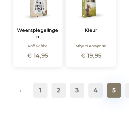
Weerspiegelinge
Kleur
n
Rolf Robbe
Mirjam Kooijman
€
14,95
€
19,95
←
1
2
3
4
5