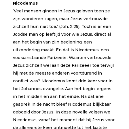
eerd
Nicodemus
op
klant
‘Veel mensen gingen in Jezus geloven toen ze
waard
ering
zijn wonderen zagen, maar Jezus vertrouwde
zichzelf hun niet toe.’ (Joh. 2:25). Toch is er één
Joodse man op leeftijd voor wie Jezus, direct al
aan het begin van zijn bediening, een
uitzondering maakt. En dat is Nicodemus, een
vooraanstaande Farizeeër. Waarom vertrouwde
Jezus zichzelf wel aan deze Farizeeër toe terwijl
hij met de meeste anderen voortdurend in
conflict was? Nicodemus komt drie keer voor in
het Johannes evangelie. Aan het begin, ergens
in het midden en aan het einde. Na dat ene
gesprek in de nacht bleef Nicodemus blijkbaar
geboeid door Jezus. In deze novelle volgen we
Nicodemus, vanaf het moment dat hij Jezus voor
de allereerste keer ontmoette tot het laatste