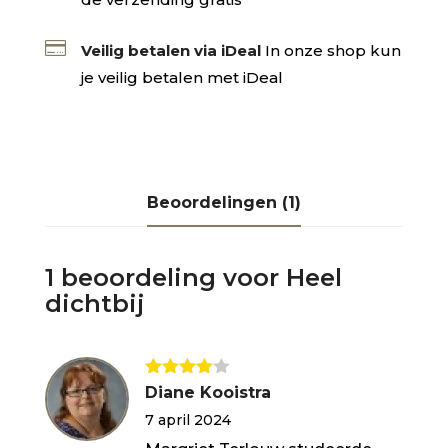

Veilig betalen via iDeal
In onze shop kun
je veilig betalen met iDeal
Beoordelingen (1)
1 beoordeling voor
Heel
dichtbij
Gewaarde
Diane Kooistra
erd
4
uit
7 april 2024
5