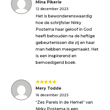
Gewaardeerd
Mina Pikerie
5
uit 5
12 december 2023
Het is bewonderenswaardig
hoe de schrijfster Nirky
Postema haar geloof in God
heeft behouden na de heftige
gebeurtenissen die zij en haar
man hebben meegemaakt. Het
is een inspirerend en
bemoedigend boek.
Gewaardeerd
Mery Todde
5
uit 5
16 december 2023
“Zes Parels in de Hemel” van
Nirky Postema is een