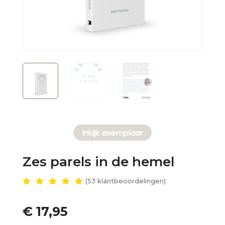
Inkijk exemplaar
Zes parels in de hemel
(
53
klantbeoordelingen)
Gewaar
deerd
4.83
€
17,95
op 5
gebase