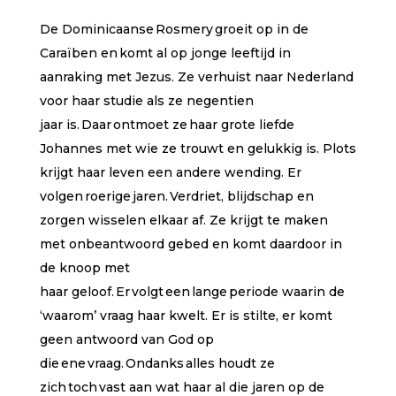
erd op
klant
De Dominicaanse Rosmery groeit op in de
waarde
ringen
Caraïben en komt al op jonge leeftijd in
aanraking met Jezus. Ze verhuist naar Nederland
voor haar studie als ze negentien
jaar is. Daar ontmoet ze haar grote liefde
Johannes met wie ze trouwt en gelukkig is. Plots
krijgt haar leven een andere wending. Er
volgen roerige jaren. Verdriet, blijdschap en
zorgen wisselen elkaar af. Ze krijgt te maken
met onbeantwoord gebed en komt daardoor in
de knoop met
haar geloof. Er volgt een lange periode waarin de
‘waarom’ vraag haar kwelt. Er is stilte, er komt
geen antwoord van God op
die ene vraag. Ondanks alles houdt ze
zich toch vast aan wat haar al die jaren op de