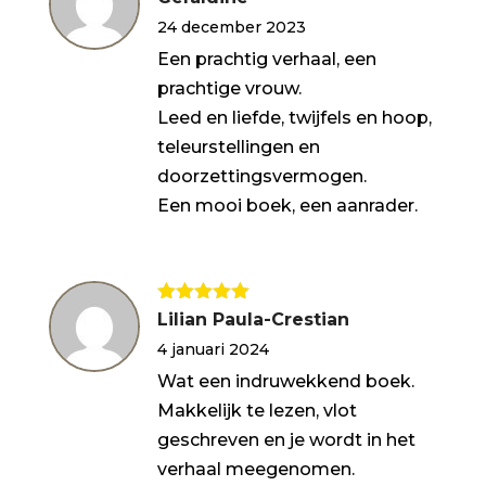
5
uit 5
24 december 2023
Een prachtig verhaal, een
prachtige vrouw.
Leed en liefde, twijfels en hoop,
teleurstellingen en
doorzettingsvermogen.
Een mooi boek, een aanrader.
Gewaardeerd
Lilian Paula-Crestian
5
uit 5
4 januari 2024
Wat een indruwekkend boek.
Makkelijk te lezen, vlot
geschreven en je wordt in het
verhaal meegenomen.