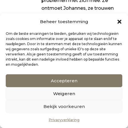
problemen met zich mee. Ze
ontmoet Johannes, ze trouwen
en dan begint eigenlijk het
Beheer toestemming
verhaal van de zes parels uit de
titel.
Om de beste ervaringen te bieden, gebruiken wij technologieën
zoals cookies om informatie over je apparaat op te slaan en/of te
raadplegen. Door in te stemmen met deze technologieën kunnen
“Het was nodig om even door
wij gegevens zoals surfgedrag of unieke ID's op deze site
verwerken. Als je geen toestemming geeft of uw toestemming
te gaan op de automatische
intrekt, kan dit een nadelige invloed hebben op bepaalde functies
piloot, de schouders eronder te
en mogelijkheden.
zetten en dit te regelen.”
Accepteren
Nirky blijft tijdens het vertellen
Weigeren
van haar levensverhaal heel
dicht bij haarzelf, ze laat ook
0
Bekijk voorkeuren
alleen zichzelf aan het woord
en dat maakt het verhaal heel
Privacyverklaring
erg persoonlijk. Heel intiem