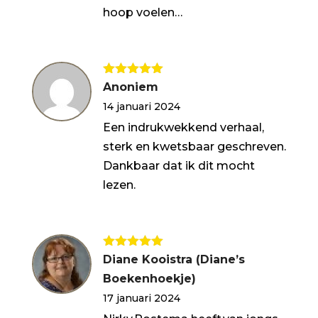
hoop voelen…
Gewaardeerd
Anoniem
5
uit 5
14 januari 2024
Een indrukwekkend verhaal,
sterk en kwetsbaar geschreven.
Dankbaar dat ik dit mocht
lezen.
Gewaardeerd
Diane Kooistra (Diane’s
5
uit 5
Boekenhoekje)
17 januari 2024