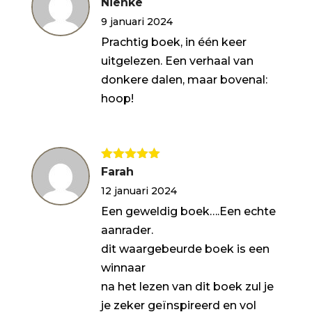
Gewaardeerd
Nienke
5
uit 5
9 januari 2024
Prachtig boek, in één keer
uitgelezen. Een verhaal van
donkere dalen, maar bovenal:
hoop!
Gewaardeerd
Farah
5
uit 5
12 januari 2024
Een geweldig boek….Een echte
aanrader.
dit waargebeurde boek is een
winnaar
na het lezen van dit boek zul je
je zeker geïnspireerd en vol