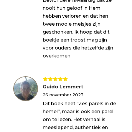
Bewonderenswaardig dat ze
nooit hun geloof in Hem
hebben verloren en dat hen
twee mooie meisjes zijn
geschonken. Ik hoop dat dit
boekje een troost mag zijn
voor ouders die hetzelfde zijn
overkomen.
Gewaardeerd
Guido Lemmert
5
uit 5
26 november 2023
Dit boek heet “Zes parels in de
hemel”, maar is ook een parel
om te lezen. Het verhaal is
meeslepend, authentiek en