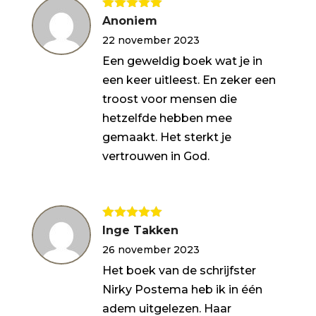
Gewaardeerd
Anoniem
5
uit 5
22 november 2023
Een geweldig boek wat je in
een keer uitleest. En zeker een
troost voor mensen die
hetzelfde hebben mee
gemaakt. Het sterkt je
vertrouwen in God.
Gewaardeerd
Inge Takken
5
uit 5
26 november 2023
Het boek van de schrijfster
Nirky Postema heb ik in één
adem uitgelezen. Haar