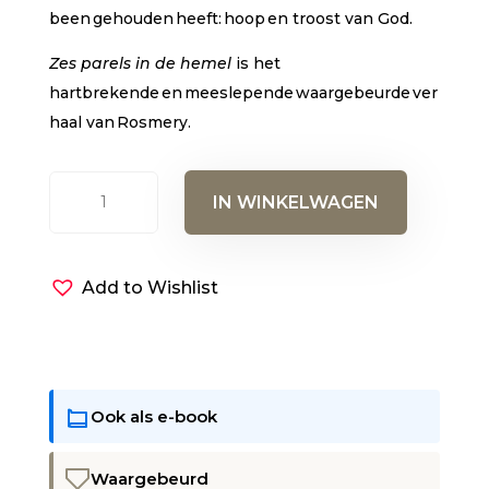
been gehouden heeft: hoop en troost van God.
Zes parels in de hemel
is het
hartbrekende en meeslepende waargebeurde ver
haal van Rosmery.
Zes
IN WINKELWAGEN
parels
in
de
Add to Wishlist
hemel
aantal
Ook als e-book
Waargebeurd