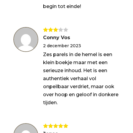
begin tot einde!
Gewaar
Conny Vos
deerd
3
2 december 2023
uit 5
Zes parels in de hemel is een
klein boekje maar met een
serieuze inhoud. Het is een
authentiek verhaal vol
onpeilbaar verdriet, maar ook
over hoop en geloof in donkere
tijden.
Gewaardeerd