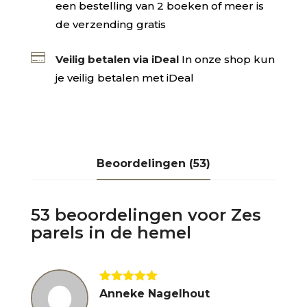
een bestelling van 2 boeken of meer is
de verzending gratis

Veilig betalen via iDeal
In onze shop kun
je veilig betalen met iDeal
Beoordelingen (53)
53 beoordelingen voor
Zes
parels in de hemel
Gewaardeerd
Anneke Nagelhout
5
uit 5