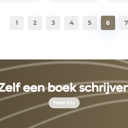
←
1
2
3
4
5
6
Zelf een boek schrijve
Meer info