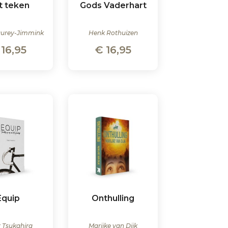
t teken
Gods Vaderhart
aurey-Jimmink
Henk Rothuizen
16,95
€
16,95
Equip
Onthulling
 Tsukahira
Marijke van Dijk