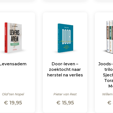
Levensadem
Door-leven –
Joods-c
zoektocht naar
tril
herstel na verlies
Sjec
Tor
M
Olaf ten Napel
Pieter van Rest
Willem
€
19,95
€
15,95
€