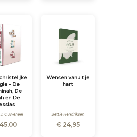
hristelijke
Wensen vanuit je
ogie – De
hart
hinah, De
ah en De
essias
 J. Ouweneel
Bettie Hendriksen
45,00
€
24,95