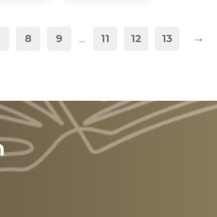
→
7
8
9
11
12
13
…
n