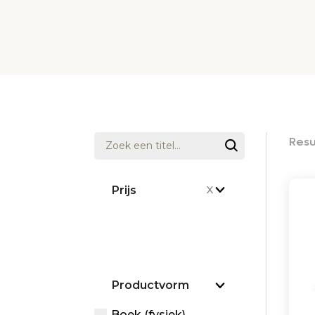
Resu
Prijs
X
Productvorm
Boek (fysiek)