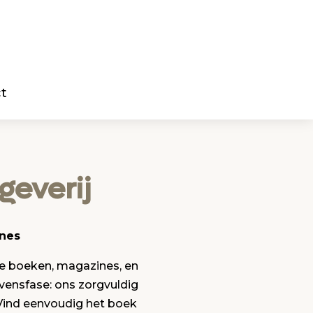
t
geverij
ines
ke boeken, magazines, en
vensfase: ons zorgvuldig
 Vind eenvoudig het boek