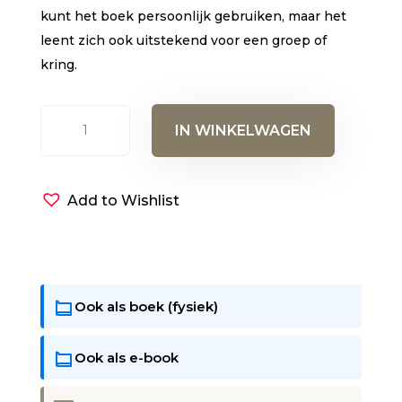
kunt het boek persoonlijk gebruiken, maar het
leent zich ook uitstekend voor een groep of
kring.
Stilte
IN WINKELWAGEN
in
de
storm
Add to Wishlist
(luisterboek)
aantal
Ook als boek (fysiek)
Ook als e-book