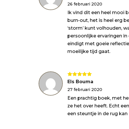
26 februari 2020
Ik vind dit een heel mooi
burn-out, het is heel erg 
‘storm’ kunt volhouden, wat
persoonlijke ervaringen in 
eindigt met goeie reflect
moeilijke tijd gaat.
Gewaardeerd
Els Bouma
5
uit 5
27 februari 2020
Een prachtig boek, met he
ze het over heeft. Echt e
een steuntje in de rug kan