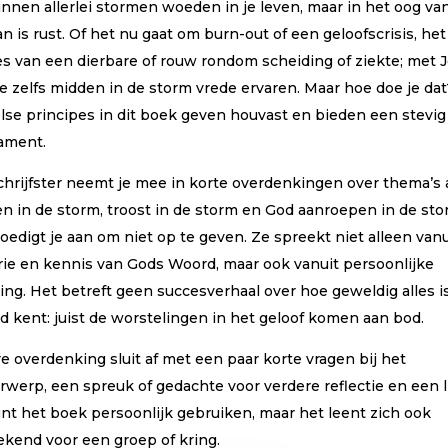
unnen allerlei stormen woeden in je leven, maar in het oog va
arde
ngen
n is rust. Of het nu gaat om burn-out of een geloofscrisis, het
ies van een dierbare of rouw rondom scheiding of ziekte; met 
je zelfs midden in de storm vrede ervaren. Maar hoe doe je da
else principes in dit boek geven houvast en bieden een stevig
ament.
chrijfster neemt je mee in korte overdenkingen over thema’s 
en in de storm, troost in de storm en God aanroepen in de sto
edigt je aan om niet op te geven. Ze spreekt niet alleen vanu
rie en kennis van Gods Woord, maar ook vanuit persoonlijke
ing. Het betreft geen succesverhaal over hoe geweldig alles is
d kent: juist de worstelingen in het geloof komen aan bod.
e overdenking sluit af met een paar korte vragen bij het
rwerp, een spreuk of gedachte voor verdere reflectie en een l
unt het boek persoonlijk gebruiken, maar het leent zich ook
ekend voor een groep of kring.