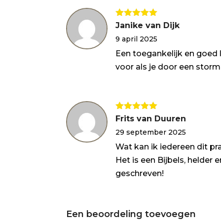
Gewaardeerd
Janike van Dijk
5
uit 5
9 april 2025
Een toegankelijk en goed l
voor als je door een storm 
Gewaardeerd
Frits van Duuren
5
uit 5
29 september 2025
Wat kan ik iedereen dit p
Het is een Bijbels, helder
geschreven!
Een beoordeling toevoegen