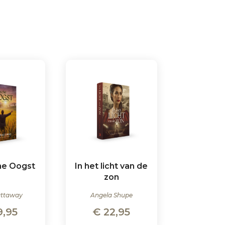
he Oogst
In het licht van de
zon
attaway
Angela Shupe
9,95
€
22,95