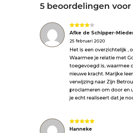
5 beoordelingen voo
Gewaarde
Afke de Schipper-Mied
erd
4
uit
25 februari 2020
5
Het is een overzichtelijk 
Waarmee je relatie met God
toegevoegd is, waarmee de
nieuwe kracht. Marijke lee
verwijzing naar Zijn Bet
proclameren om door en ui
je echt realiseert dat je n
Gewaardeerd
Hanneke
5
uit 5