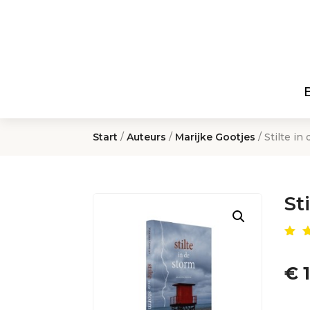
Start
/
Auteurs
/
Marijke Gootjes
/ Stilte in
St
Ge
de
4.
€
1
op
g
er
kl