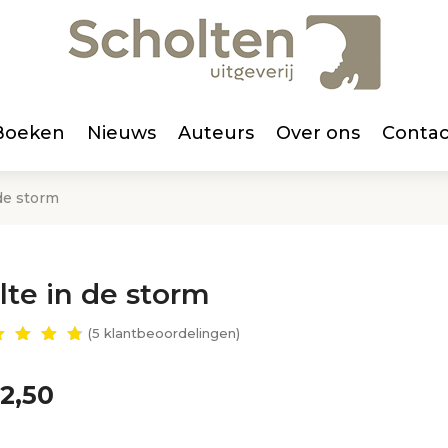
Boeken
Nieuws
Auteurs
Over ons
Contac
 de storm
ilte in de storm
(
5
klantbeoordelingen)
waar
erd
80
2,50
 5
ebase
d op
ant