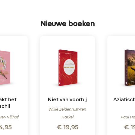
Nieuwe boeken
akt het
Niet van voorbij
Aziatisc
schil
Willie Zeldenrust-ten
ver-Nijlhof
Harkel
Paul H
4,95
€
19,95
€
1