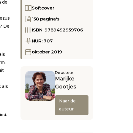
n de
Softcover
Jezus
158 pagina's
t? De
ISBN: 9789492959706
NUR: 707
oktober 2019
als
rm,
it
De auteur
Marijke
Gootjes
 als
Naar de
auteur
ied.