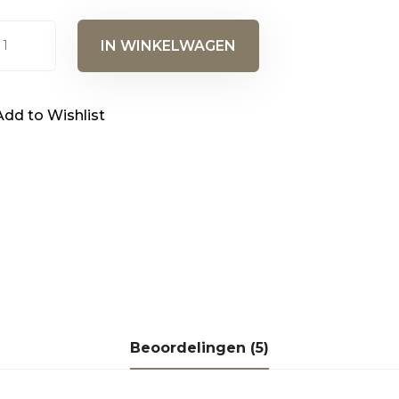
e
IN WINKELWAGEN
rm
Add to Wishlist
al
Beoordelingen (5)