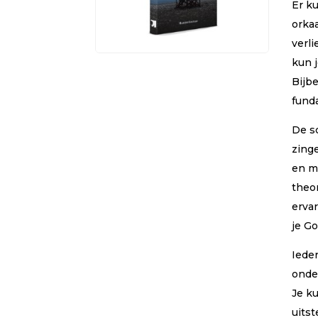
Er k
wa
ri
orkaa
verl
kun 
Bijb
fund
De s
zing
en mo
theo
ervar
je Go
Ieder
onde
Je k
uitst