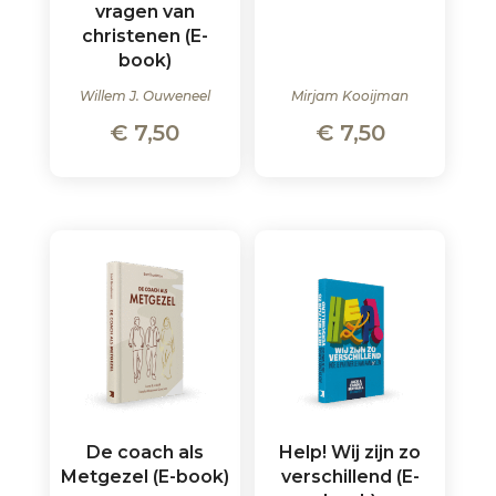
vragen van
christenen (E-
book)
Willem J. Ouweneel
Mirjam Kooijman
€
7,50
€
7,50
De coach als
Help! Wij zijn zo
Metgezel (E-book)
verschillend (E-