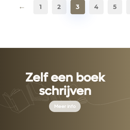
←
1
2
3
4
5
Zelf een boek
schrijven
Meer info